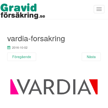
S
l
å
p
vardia-forsakring
å
/
2016-10-02
a
v
Föregående
Nästa
n
a
v
i
g
e
r