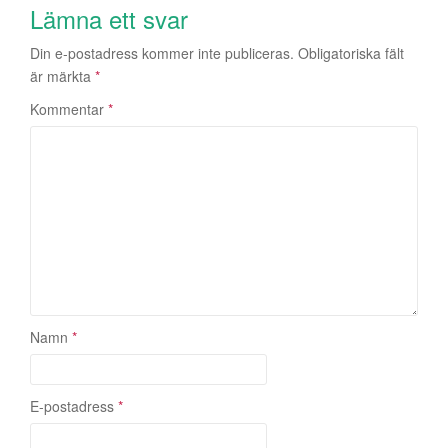
i
Lämna ett svar
n
Din e-postadress kommer inte publiceras.
Obligatoriska fält
g
är märkta
*
Kommentar
*
Namn
*
E-postadress
*