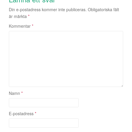
i
n
Din e-postadress kommer inte publiceras.
Obligatoriska fält
g
är märkta
*
Kommentar
*
Namn
*
E-postadress
*