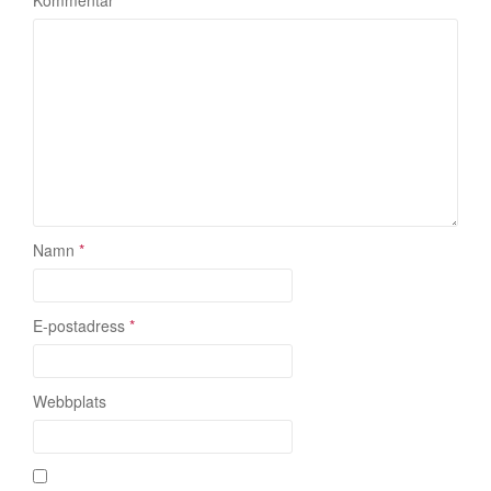
i
Kommentar
*
n
g
Namn
*
E-postadress
*
Webbplats